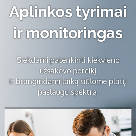
Aplinkos tyrimai
ir monitoringas
Siekdami patenkinti kiekvieno
užsakovo poreikį
ir brangindami laiką siūlome platų
paslaugų spektrą.