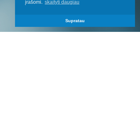
įrašomi.
skaityti daugiau
Supratau